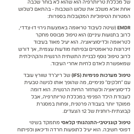
של מכללת טריותרפיה הוא שהוא לא בוחר שכבה
אחת אלא משלב את שלוש השכבות - בהתאם לשלוש
המטרות הטיפוליות המקובלות בספרות:
EMDR
(שיטה לעיבוד טראומה באמצעות גירוי דו-צדדי,
לרוב בתנועות עיניים) הוא טיפול מבוסס מחקר
לטראומה ולדיסוציאציה. הוא יעיל מאוד בעיבוד
זיכרונות טראומטיים ובפיתוח מודעות עצמית, אך דורש
לרוב טיפול נוסף לבניית התשתית הרגשית והקהילתית
שמאפשרת לאדם לחיות אחרי העיבוד.
טיפול מערכות פנימיות (IFS)
של ריצ'רד שוורץ עובד
עם "חלקים" פנימיים, מה שהופך אותו לגישה טבעית
לדיסוציאציה ולשחזור החיוּת הרגשית. הוא דומה
לעבודת הילד הפנימי במכללת טריותרפיה, אבל
ממוקד יותר בעבודה פרטנית, ופחות במסגרת
קבוצתית-רוחנית של 12 הצעדים.
טיפול קוגניטיבי-התנהגותי קלאסי
מתמקד בשינוי
דפוסי חשיבה. הוא יעיל לתופעות חרדה ודיכאון ולפיתוח