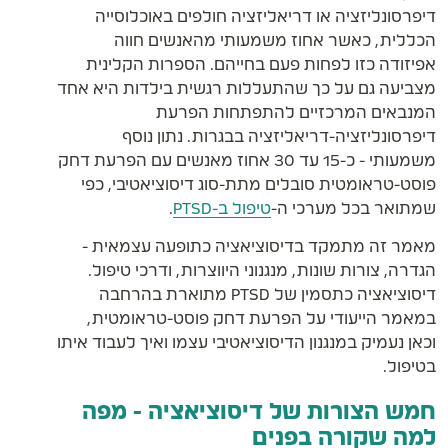
דיפרסונליזציה או דריאליזציה חולפים באוכלוסייה
הכללית, כאשר אחוז משמעותי מהאנשים חווה
אפיזודה כזו לפחות פעם בחייהם. הספרות הקלינית
מצביעה גם על כך שהתעללות רגשית בילדות היא אחד
המנבאים המרכזיים להתפתחות הפרעת
דיפרסונליזציה-דריאליזציה בבגרות. נתון נוסף
משמעותי - כ-15 עד 30 אחוז מאנשים עם הפרעת דחק
פוסט-טראומטית סובלים מתת-סוג דיסוציאטיבי, כפי
שמתואר בכל מערכי ה-
טיפול ב-PTSD
.
מאמר זה מתמקד בדיסוציאציה כתופעה עצמאית -
הגדרה, צורות שונות, מנגנוני היווצרות, ודרכי טיפול.
דיסוציאציה כתסמין של PTSD מתוארת בהרחבה
במאמר הייעודי על הפרעת דחק פוסט-טראומטית,
וכאן נעמיק במנגנון הדיסוציאטיבי עצמו ואיך לעבוד איתו
בטיפול.
חמש הצורות של דיסוציאציה - מפה
למה שקורה בפנים