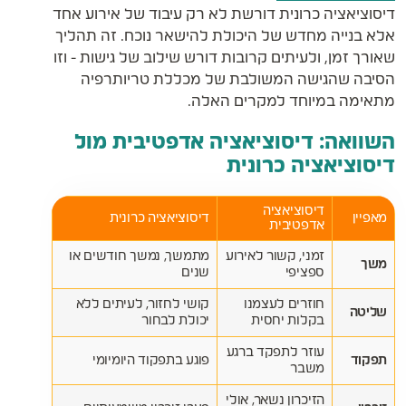
דיסוציאציה כרונית דורשת לא רק עיבוד של אירוע אחד
אלא בנייה מחדש של היכולת להישאר נוכח. זה תהליך
שאורך זמן, ולעיתים קרובות דורש שילוב של גישות - וזו
הסיבה שהגישה המשולבת של מכללת טריותרפיה
מתאימה במיוחד למקרים האלה.
השוואה: דיסוציאציה אדפטיבית מול
דיסוציאציה כרונית
דיסוציאציה
מאפיין
דיסוציאציה כרונית
אדפטיבית
זמני, קשור לאירוע
מתמשך, נמשך חודשים או
משך
ספציפי
שנים
חוזרים לעצמנו
קושי לחזור, לעיתים ללא
שליטה
בקלות יחסית
יכולת לבחור
עוזר לתפקד ברגע
תפקוד
פוגע בתפקוד היומיומי
משבר
הזיכרון נשאר, אולי