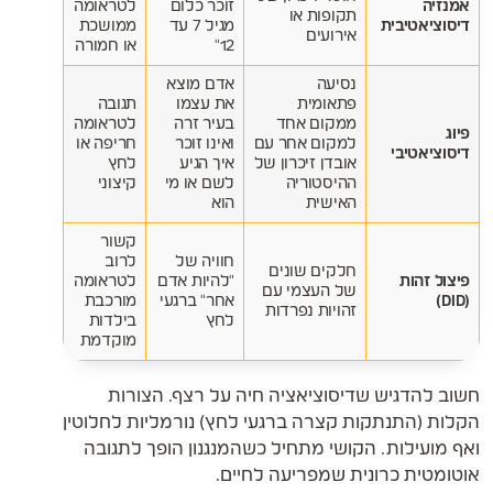
אמנזיה
זוכר כלום
לטראומה
תקופות או
דיסוציאטיבית
מגיל 7 עד
ממושכת
אירועים
12"
או חמורה
נסיעה
אדם מוצא
פתאומית
את עצמו
תגובה
ממקום אחד
בעיר זרה
לטראומה
פיוּג
למקום אחר עם
ואינו זוכר
חריפה או
דיסוציאטיבי
אובדן זיכרון של
איך הגיע
לחץ
ההיסטוריה
לשם או מי
קיצוני
האישית
הוא
קשור
חוויה של
לרוב
חלקים שונים
פיצול זהות
"להיות אדם
לטראומה
של העצמי עם
(DID)
אחר" ברגעי
מורכבת
זהויות נפרדות
לחץ
בילדות
מוקדמת
חשוב להדגיש שדיסוציאציה חיה על רצף. הצורות
הקלות (התנתקות קצרה ברגעי לחץ) נורמליות לחלוטין
ואף מועילות. הקושי מתחיל כשהמנגנון הופך לתגובה
אוטומטית כרונית שמפריעה לחיים.