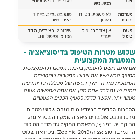
זיכרון
פערי זיכרון משמעותיים
מטושטש
מערכות
לא משפיע בטווח
פוגע בקשרים, בייחוד
יחסים
הארוך
באינטימיות
גישת
אין צורך בטיפול
שילוב 12 הצעדים, הילד
טיפול
ייעודי
הפנימי וטיפול CBT
שלוש מטרות הטיפול בדיסוציאציה -
המסגרת המקצועית
אם אתם רוצים להעמיק בהבנת המסגרת המקצועית,
הסעיף הבא מציג את שלוש המטרות שהספרות
הטיפולית מזהה - ואיך הגישה של מכללת טריותרפיה
נותנת מענה לכל אחת מהן. אם אתם מחפשים מענה
מעשי יותר, אפשר לדלג לסעיף הכלים המעשיים.
הספרות הקלינית הבינלאומית מזהה שלוש מטרות
מרכזיות בטיפול בדיסוציאציה שמקורה בטראומה.
החוקר ויטו זפיניץ', במאמרו המקיף על מודל הטיפול
הדינמי בדיסוציאציה (Zepinic, 2018), ניסח את שלוש