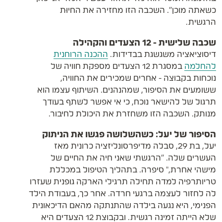
כשאתה מוכן". השכבה הזו מחזירה את החיוּת
הרגשית.
שכבה שלישית - 12 הצעדים והקהילה
דיסוציאציה משגשגת בבדידות.
ההכנה הרוחנית
להחלמה
במסגרת 12 הצעדים מספקת חוויה של
נוכחות בקבוצה - אחרים שמכירים את החוויה,
ששומעים את הסיפור, שמהנהנים. השיתוף עצמו הוא
תרגול של להישאר נוכח, כי אי אפשר לשתף בעודך
מנותק. השכבה הזו משחזרת את היכולת לחיבור.
הסיפור של יעל: כשהשלושה פגשו את הניתוק
יעל, בת 29, סבלה מדיפרסונליזציה כרונית מאז
העשרים שלה. "הרגשתי שאני חיה את החיים של
מישהי אחרת," סיפרה. בתהליך הטיפול במכללת
טריותרפיה למדה תחילה תרגילי הארקה גופנית שעזרו
לה לחזור לעצמה ברגעי חרדה. אחר כך, בעבודת הילד
הפנימי, היא נגעה בילדה שהתנתקה מהאם הדיכאונית
שלא הייתה זמינה רגשית. ובקבוצת 12 הצעדים היא