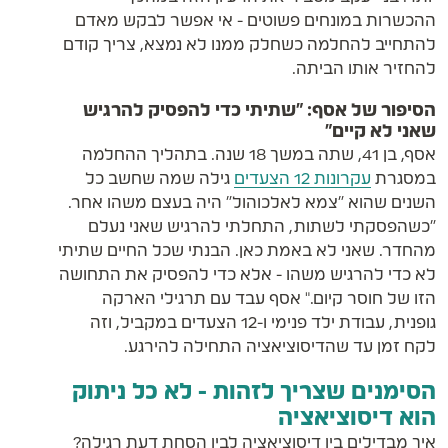
ההכשרות במונחים פשוטים - אי אפשר לבקש מאדם
להתחייב להחלמה כשחלק ממנו לא נמצא, צריך קודם
להחזיר אותו הביתה.
הסיפור של אסף: "שתיתי כדי להפסיק להרגיש
שאני לא קיים"
אסף, בן 41, שתה במשך 18 שנה. בתהליך ההחלמה
במסגרת
עקרונות 12 הצעדים
גילה שמה שחשב כל
השנים שהוא "צמא לאלכוהול" היה בעצם משהו אחר.
"כשהפסקתי לשתות, התחלתי להרגיש שאני נעלם
מהחדר. שאני לא באמת כאן. הבנתי שכל החיים שתיתי
לא כדי להרגיש משהו - אלא כדי להפסיק את התחושה
הזו של חוסר קיום." אסף עבד עם תרגילי הארקה
גופנית, עבודת ילד פנימי ו-12 הצעדים במקביל, וזה
לקח זמן עד שהדיסוציאציה התחילה להירגע.
הסימנים שצריך לזהות - לא כל ניתוק
הוא דיסוציאציה
איך מבדילים בין דיסוציאציה לבין הסחת דעת רגילה?