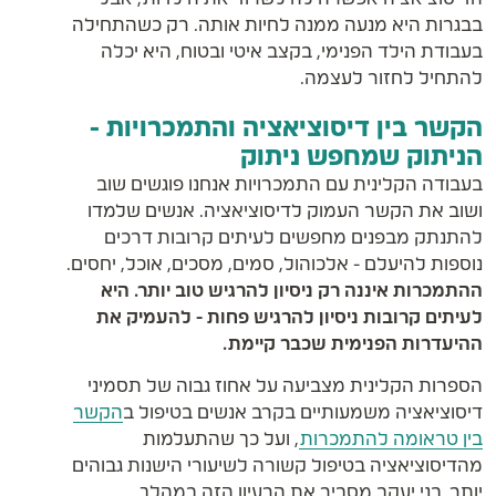
בבגרות היא מנעה ממנה לחיות אותה. רק כשהתחילה
בעבודת הילד הפנימי, בקצב איטי ובטוח, היא יכלה
להתחיל לחזור לעצמה.
הקשר בין דיסוציאציה והתמכרויות -
הניתוק שמחפש ניתוק
בעבודה הקלינית עם התמכרויות אנחנו פוגשים שוב
ושוב את הקשר העמוק לדיסוציאציה. אנשים שלמדו
להתנתק מבפנים מחפשים לעיתים קרובות דרכים
נוספות להיעלם - אלכוהול, סמים, מסכים, אוכל, יחסים.
ההתמכרות איננה רק ניסיון להרגיש טוב יותר. היא
לעיתים קרובות ניסיון להרגיש פחות - להעמיק את
ההיעדרות הפנימית שכבר קיימת.
הספרות הקלינית מצביעה על אחוז גבוה של תסמיני
דיסוציאציה משמעותיים בקרב אנשים בטיפול ב
הקשר
בין טראומה להתמכרות
, ועל כך שהתעלמות
מהדיסוציאציה בטיפול קשורה לשיעורי הישנות גבוהים
יותר. בני יעקב מסביר את הרעיון הזה במהלך