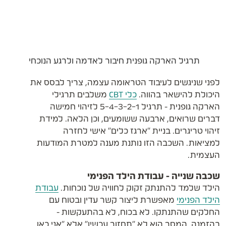
תרגיל הארקה גופנית חיבור לאדמה ולרגע הנוכחי
לפני שניגשים לעיבוד הטראומה עצמה, צריך לבסס את
היכולת להישאר בהווה.
כלי CBT
משלבים תרגילי
הארקה גופנית - תרגיל 5-4-3-2-1 לזיהוי חמישה
דברים שרואים, ארבעה ששומעים, וכן הלאה. למידת
זיהוי טריגרים. בניית "ארגז כלים" אישי לחזרה
למציאות. השכבה הזו נותנת מענה למטרת המודעות
העצמית.
שכבה שנייה - עבודת הילד הפנימי
הילד שלמד להתנתק זקוק לחוויה של נוכחות.
עבודת
הילד הפנימי
מאפשרת ליצור קשר עדין ובטוח עם
החלקים שהתנתקו. לא בכוח, לא בהתעקשות -
בהזמנה. המסר הוא לא "תחזור עכשיו" אלא "אני כאן