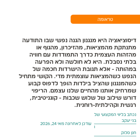
טראומה
דיסוציאציה היא מנגנון הגנה נפשי שבו התודעה
מתנתקת מהמציאות, מהזיכרון, מהגוף או
מהזהות העצמית כדרך התמודדות עם חוויה
בלתי נסבלת. היא לא חולשה ולא הפרעה
במהותה - אלא תגובת הישרדות חכמה של
הנפש כשהמציאות עוצמתית מדי. הקושי מתחיל
כשהמנגנון שהציל בילדות הופך לדפוס קבוע
שמרחיק אותנו מהחיים שלנו עצמם. הריפוי
דורש שילוב של שלוש שכבות - קוגניטיבית,
רגשית וקהילתית-רוחנית.
נכתב בליווי המקצועי של
בני יעקב
עודכן לאחרונה
מאי 24, 2026
ו
חנן סלוק