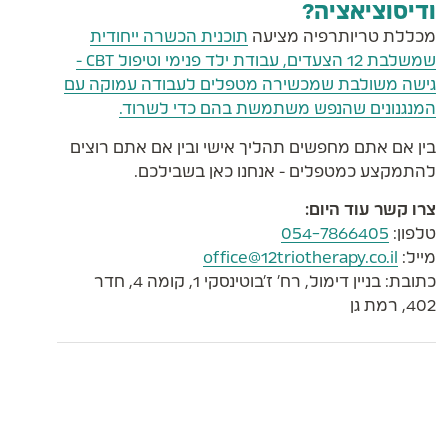
ודיסוציאציה?
מכללת טריותרפיה מציעה
תוכנית הכשרה ייחודית
שמשלבת 12 הצעדים, עבודת ילד פנימי וטיפול CBT -
גישה משולבת שמכשירה מטפלים לעבודה עמוקה עם
המנגנונים שהנפש משתמשת בהם כדי לשרוד.
בין אם אתם מחפשים תהליך אישי ובין אם אתם רוצים
להתמקצע כמטפלים - אנחנו כאן בשבילכם.
צרו קשר עוד היום:
טלפון:
054-7866405
מייל:
office@12triotherapy.co.il
כתובת: בניין דימול, רח' ז'בוטינסקי 1, קומה 4, חדר
402, רמת גן