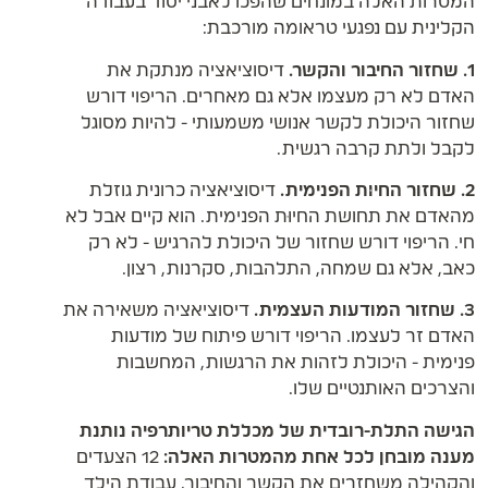
המטרות האלה במונחים שהפכו לאבני יסוד בעבודה
הקלינית עם נפגעי טראומה מורכבת:
1. שחזור החיבור והקשר.
דיסוציאציה מנתקת את
האדם לא רק מעצמו אלא גם מאחרים. הריפוי דורש
שחזור היכולת לקשר אנושי משמעותי - להיות מסוגל
לקבל ולתת קרבה רגשית.
2. שחזור החיוּת הפנימית.
דיסוציאציה כרונית גוזלת
מהאדם את תחושת החיוּת הפנימית. הוא קיים אבל לא
חי. הריפוי דורש שחזור של היכולת להרגיש - לא רק
כאב, אלא גם שמחה, התלהבות, סקרנות, רצון.
3. שחזור המודעות העצמית.
דיסוציאציה משאירה את
האדם זר לעצמו. הריפוי דורש פיתוח של מודעות
פנימית - היכולת לזהות את הרגשות, המחשבות
והצרכים האותנטיים שלו.
הגישה התלת-רובדית של מכללת טריותרפיה נותנת
מענה מובחן לכל אחת מהמטרות האלה:
12 הצעדים
והקהילה משחזרים את הקשר והחיבור, עבודת הילד