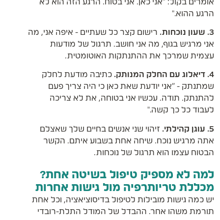
אומרים בקול: "אני כאן. אני בטוח. הרגע הזה הוא לא
הרגע ההוא."
3. שעון נוכחות.
רישום קצר כל שעתיים - איפה אני, מה
אני מרגיש בגוף, מה אני חושב. תרגול של מודעות
עצמית שמרכך את ההתנתקות האוטומטית.
4. דיאלוג עם החלק המנותק.
כתיבה מודעת לחלק
שמתנתק - "אני יודעת שאת כאן כי היה צריך פעם
להתנתק. תודה. עכשיו אני בטוחה, את לא צריכה
לעבוד כל כך קשה."
5. עוגן קהילתי.
זיהוי שני אנשים בחיים שלך שאצלם
אתה מרגיש נוכח. שיחה אחת בשבוע איתם. הקשר
הבטוח עצמו הוא תרגול של נוכחות.
למה לא מספיק טיפול בשיטה אחת?
מכללת טריותרפיה מול גישות אחרות
יש כמה גישות מובילות לטיפול בדיסוציאציה, וכל אחת
תורמת משהו אחר. ההבדל של המודל התלת-רובדי