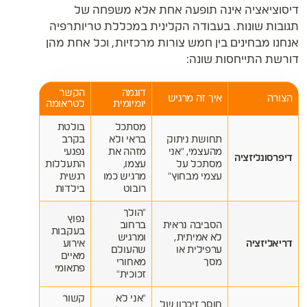
דיסוציאציה אינה תופעה אחת אלא משפחה של
תגובות שונות. בעבודה הקלינית במכללת טריותרפיה
אנחנו מבחינים בין חמש צורות מרכזיות, וכל אחת מהן
דורשת התייחסות שונה:
דוגמה
הקשר
הצורה
איך זה מרגיש
יומיומית
לטראומה
מסתכל
בולטת
תחושת ניתוק
בראי ולא
בקרב
מהעצמי, "אני
מזהה את
נפגעי
דיפרסונליזציה
מסתכל על
עצמו,
התעללות
עצמי מבחוץ"
מרגיש כמו
רגשית
רובוט
בילדות
"הולך
נפוץ
הסביבה נראית
ברחוב
בעקבות
לא אמיתית,
ומרגיש
דריאליזציה
אירוע
ערפילית או
שהעולם
מאיים
מסך
מאחורי
פתאומי
זכוכית"
"אני לא
קשור
חוסר זיכרון של