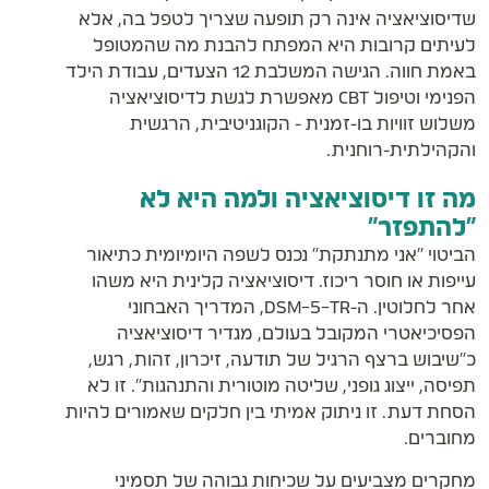
שדיסוציאציה אינה רק תופעה שצריך לטפל בה, אלא
לעיתים קרובות היא המפתח להבנת מה שהמטופל
באמת חווה. הגישה המשלבת 12 הצעדים, עבודת הילד
הפנימי וטיפול CBT מאפשרת לגשת לדיסוציאציה
משלוש זוויות בו-זמנית - הקוגניטיבית, הרגשית
והקהילתית-רוחנית.
מה זו דיסוציאציה ולמה היא לא
"להתפזר"
הביטוי "אני מתנתקת" נכנס לשפה היומיומית כתיאור
עייפות או חוסר ריכוז. דיסוציאציה קלינית היא משהו
אחר לחלוטין. ה-DSM-5-TR, המדריך האבחוני
הפסיכיאטרי המקובל בעולם, מגדיר דיסוציאציה
כ"שיבוש ברצף הרגיל של תודעה, זיכרון, זהות, רגש,
תפיסה, ייצוג גופני, שליטה מוטורית והתנהגות". זו לא
הסחת דעת. זו ניתוק אמיתי בין חלקים שאמורים להיות
מחוברים.
מחקרים מצביעים על שכיחות גבוהה של תסמיני