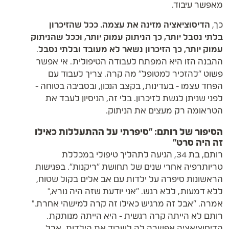
מאפשר עיבוד.
כך,
הדיסוציאציה מזינה את עצמה. ככל שהזיכרון
בלתי נסבל יותר, כך הניתוק עמוק יותר, וככל שהניתוק
עמוק יותר, כך הזיכרון נשאר לא מעובד ובלתי נסבל
.
ההבנה הזו היא המפתח לעבודה הטיפולית. אי אפשר
פשוט "להזכיר למטופל" מה קרה. צריך לעבוד עם
הפחד עצמו - בעדינות, בקצב הנכון, ובסביבה בטוחה -
לפני שניתן לגשת לזיכרון. בלי זה, הניסיון לעבד את
הטראומה רק מעצים את הניתוק.
הסיפור של רותם: "סיפרתי על ההתעללות כאילו
זה היה סרט"
רותם, בת 34, הגיעה לתהליך טיפולי במכללת
טריותרפיה אחרי שנים של תחושת "ריקנות". בפגישות
הראשונות סיפרה על ילדות עם אב אלים בקול שטוח,
ללא דמעות, ללא רגש. "אני יודעת שזה היה נורא,"
אמרה. "אבל זה מרגיש כאילו זה קרה למישהי אחרת."
רותם לא הייתה קרה רגשית - היא הייתה מנותקת.
הדיסוציאציה אפשרה לה לשרוד את הילדות, אבל