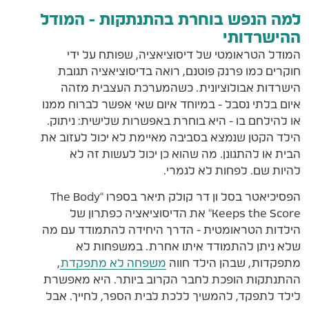
למה הנפש בוחרת בהתנתקות - המודל
ההישרדותי
המודל הטראומטי של דיסוציאציה, שפותח על ידי
חוקרים כמו פרנק פוטנם, רואה בדיסוציאציה תגובת
הישרדות אבולוציונית. כשהמערכת העצבית מזהה
איום בלתי נסבל - במיוחד איום שאי אפשר לברוח ממנו
או להילחם בו - היא בוחרת באפשרות שלישית: ניתוק.
הילד הקטן שנמצא בסביבה מאיימת לא יכול לעזוב את
הבית או להתגונן. מה שהוא כן יכול לעשות זה לא
להיות שם. לפחות לא לגמרי.
הפסיכיאטר בסל ון דר קולק תיאר בספרו "The Body
Keeps the Score" את הדיסוציאציה כפתרון של
הילדות הטראומטית - הדרך היחידה להתמודד עם מה
שלא ניתן להתמודד איתו אחרת. במשפחות לא
מתפקדות, שבהן הילד חווה
משפחה לא מתפקדת
,
ההתנתקות הופכת לחבר הקרוב ביותר. היא מאפשרת
לילד לתפקד, להמשיך ללכת לבית הספר, לחייך. אבל