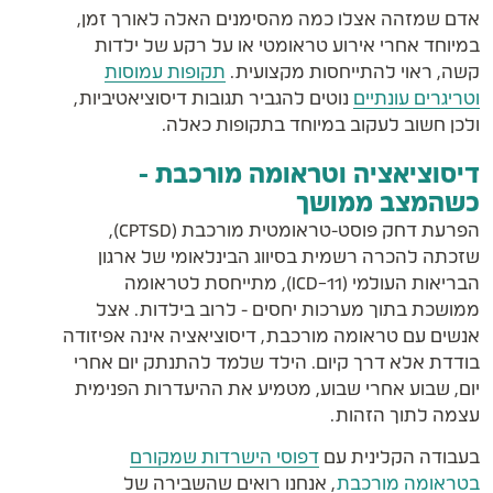
אדם שמזהה אצלו כמה מהסימנים האלה לאורך זמן,
במיוחד אחרי אירוע טראומטי או על רקע של ילדות
קשה, ראוי להתייחסות מקצועית.
תקופות עמוסות
וטריגרים עונתיים
נוטים להגביר תגובות דיסוציאטיביות,
ולכן חשוב לעקוב במיוחד בתקופות כאלה.
דיסוציאציה וטראומה מורכבת -
כשהמצב ממושך
הפרעת דחק פוסט-טראומטית מורכבת (CPTSD),
שזכתה להכרה רשמית בסיווג הבינלאומי של ארגון
הבריאות העולמי (ICD-11), מתייחסת לטראומה
ממושכת בתוך מערכות יחסים - לרוב בילדות. אצל
אנשים עם טראומה מורכבת, דיסוציאציה אינה אפיזודה
בודדת אלא דרך קיום. הילד שלמד להתנתק יום אחרי
יום, שבוע אחרי שבוע, מטמיע את ההיעדרות הפנימית
עצמה לתוך הזהות.
בעבודה הקלינית עם
דפוסי הישרדות שמקורם
בטראומה מורכבת
, אנחנו רואים שהשבירה של