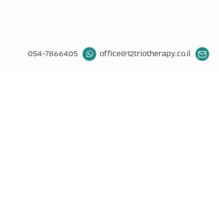
054-7866405
office@12triotherapy.co.il
לקבוצת הוואטסאפ
לתרומה
ניווט מהיר באתר
12 הצעדים