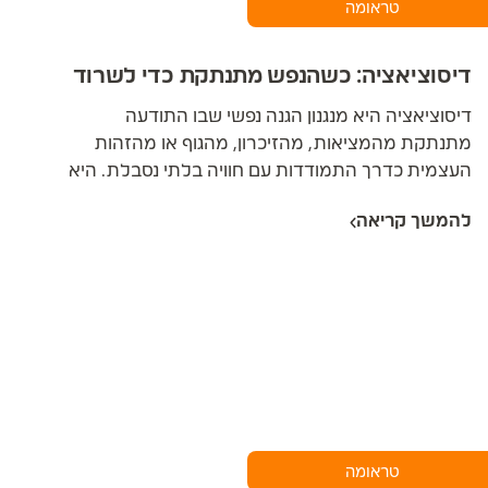
טראומה
דיסוציאציה: כשהנפש מתנתקת כדי לשרוד
דיסוציאציה היא מנגנון הגנה נפשי שבו התודעה
מתנתקת מהמציאות, מהזיכרון, מהגוף או מהזהות
העצמית כדרך התמודדות עם חוויה בלתי נסבלת. היא
לא חולשה ולא הפרעה במהותה - אלא תגובת
להמשך קריאה
הישרדות חכמה של הנפש כשהמציאות עוצמתית מדי.
הקושי מתחיל כשהמנגנון שהציל בילדות הופך לדפוס
קבוע שמרחיק אותנו מהחיים שלנו עצמם. הריפוי
דורש שילוב של שלוש שכבות - קוגניטיבית, רגשית
וקהילתית-רוחנית.
טראומה