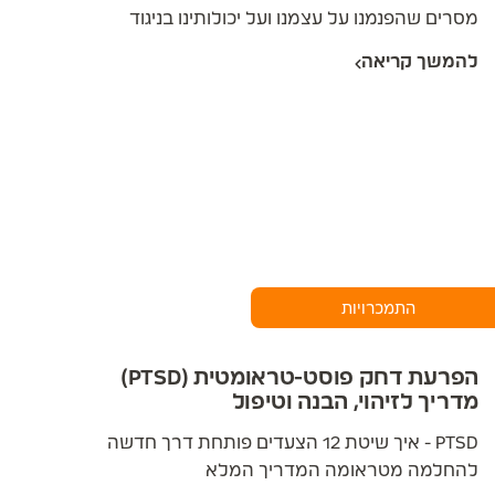
מסרים שהפנמנו על עצמנו ועל יכולותינו בניגוד
לאזהרות חיוניות מפני סכנות אמיתיות, הקול
להמשך קריאה
הביקורתי הפנימי מתריע מפני "סכנות" שברוב
המקרים אינן קיימות באמת
התמכרויות
הפרעת דחק פוסט-טראומטית (PTSD)
מדריך לזיהוי, הבנה וטיפול
PTSD - איך שיטת 12 הצעדים פותחת דרך חדשה
להחלמה מטראומה המדריך המלא