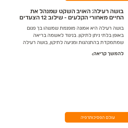
בושה רעילה: האויב השקט שמנהל את
החיים מאחורי הקלעים - שילוב 12 הצעדים
הילד הפנימי וטיפול CBT
בושה רעילה היא אמונה מופנמת שמשהו בך פגום
באופן בלתי ניתן לתיקון. בניגוד לאשמה בריאה
שמתמקדת בהתנהגות ומניעה לתיקון, בושה רעילה
פוגעת בזהות עצמה - היא לוחשת "אני משהו רע"
להמשך קריאה
במקום "עשיתי משהו רע". ריפוי ממנה דורש עבודה
רב-ממדית שמשלבת כלים קוגניטיביים, רגשיים
ורוחניים כאחד.
עולם הפסיכותרפיה