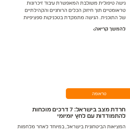
גישה טיפולית משולבת המאפשרת עיבוד זיכרונות
טראומטיים תוך חיזוק הכלים הרוחניים והקהילתיים
של התוכנית. הגישה מתמקדת בטכניקות ספציפיות
לשילוב תנועות העיניים הדו-צדדיות עם עקרונות
להמשך קריאה
הכניעה ובניית הכוח העליון.
טראומה
חרדת מצב בישראל: 7 דרכים מוכחות
להתמודדות עם לחץ יומיומי
המציאות הביטחונית בישראל, במיוחד לאחר מלחמות