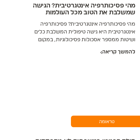
מהי פסיכותרפיה אינטגרטיבית? הגישה
שמשלבת את הטוב מכל העולמות
מהי פסיכותרפיה אינטגרטיבית? פסיכותרפיה
אינטגרטיבית היא גישה טיפולית המשלבת כלים
ושיטות ממספר אסכולות פסיכולוגיות, במקום
להתבסס על גישה אחת בלבד. הרעיון המרכזי: אין
להמשך קריאה
שיטה אחת שמתאימה לכולם, ומטפל טוב צריך ארגז
כלים מגוון כדי להתאים את הטיפול לאדם שמולו.
מחקרים מראים שהגישה האינטגרטיבית יעילה במיוחד
לטיפול בטראומה, בהתמכרויות ובקשיים במערכות
יחסים.
טראומה