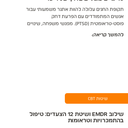
תקופת החגים עלולה להוות אתגר משמעותי עבור
אנשים המתמודדים עם הפרעת דחק
פוסט-טראומטית (PTSD). מפגשי משפחה, שינויים
בשגרה, ריטואלים דתיים, וציפיות חברתיות גבוהות
להמשך קריאה
מהווים טריגרים פוטנציאליים המעוררים תסמיני
טראומה. התגובות יכולות לכלול חרדה מוגברת,
פלאשבקים, הימנעות, ותחושות ניתוק. אסטרטגיות
התמודדות אפקטיביות משלבות תכנון מוקדם, הצבת
גבולות בריאים, טכניקות ויסות רגשי, ושימוש בעקרונות
12 הצעדים כמו "יום אחד בכל פעם" וקבלת תמיכה.
שיטות CBT
שילוב EMDR ושיטת 12 הצעדים: טיפול
בהתמכרויות וטראומות