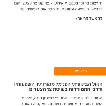
"חרבות ברזל" בעקבות אירועי 7 באוקטובר 2023 ו"עם
כלביא", השפיעה עמוקות על הבריאות הנפשית של
האוכלוסייה. מחקר ארצי שנערך באוניברסיטת
להמשך קריאה
קולומביה מראה כי שיעור הסובלים מחרדה קלינית
עלה מ-24.9% לפני המלחמה ל-42.7% לאחריה,
ו-29.8% מהאוכלוסייה נמצאים בטווח הקליני של
PTSD. התסמינים המרכזיים כוללים הפרעות שינה
אצל 50% מהישראלים ותשישות נפשית משמעותית
אצל 75% מהאוכלוסייה.
טראומה
הקול הביקורתי הפנימי: מקורותיו, השפעותיו
ודרכי התמודדות בשיטת 12 הצעדים
המוח שלנו, בתפקידו המקורי כמנגנון הגנה, יצר עם
השנים מערכת מחשבתית שלמה שמקורה באותם