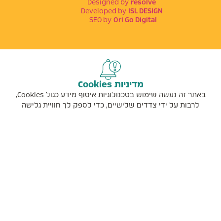
Designed by
resolve
Developed by
ISL DESIGN
SEO by
Ori Go Digital
מדיניות Cookies
באתר זה נעשה שימוש בטכנולוגיות איסוף מידע כגול Cookies,
לרבות על ידי צדדים שלישיים, כדי לספק לך חוויית גלישה
טובה יותר וכן למטרות סטטיסטיקה, איפיון ושיווק. המשך
הגלישה באתר מהווה הסכמתך לכך, למידע נוסף בנושא
ואפשרות לנהל את השימוש באמצעים אלו, ראו את
מדיניות
הפרטיות
.