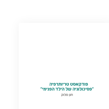
פודקאסט טריותרפיה
“פסיכולוגיה של הילד הפנימי”
חנן סלוק