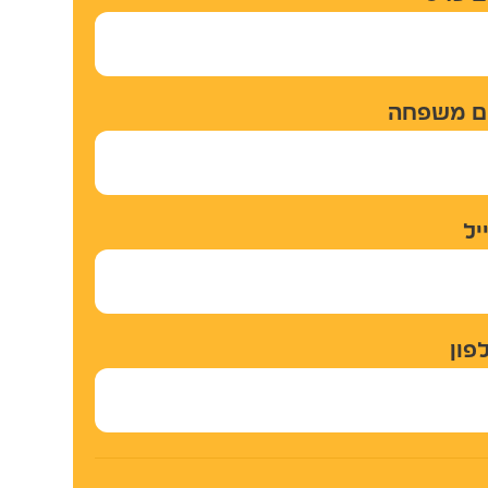
משפחה
ל
ון