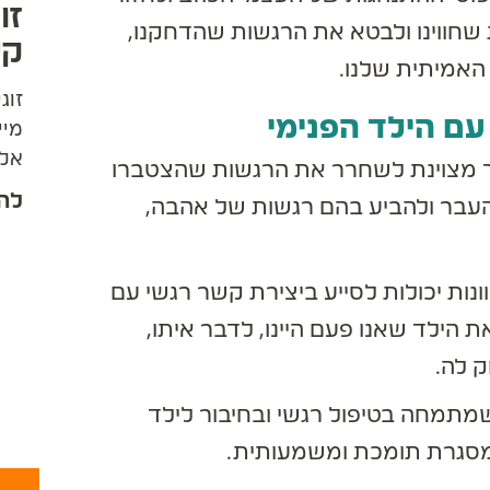
שחווינו ולבטא את הרגשות שהדחקנו,
קש
מיתית שלנו.
ם הילד הפנימי
מייש
אלא 
ך מצוינת לשחרר את הרגשות שהצטברו
ההרס
להמ
עבר ולהביע בהם רגשות של אהבה,
אחרי
רוחנ
ההכר
נות יכולות לסייע ביצירת קשר רגשי עם
לטיפ
 הילד שאנו פעם היינו, לדבר איתו,
המקו
לה.
ביות
כניע
תמחה בטיפול רגשי ובחיבור לילד
בתהל
מסגרת תומכת ומשמעותית.
ממשפ
מריב