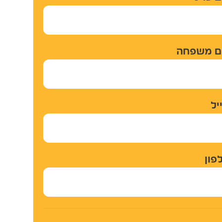
משפחה
ן