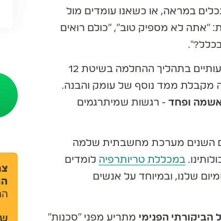
ם במראה, או כשאנו עומדים מול
אתה לא מספיק טוב", "כולם רואים
ל?".
חשוב להבין שקול זה הוא אחד המכשולים המשמעותיים בתהליך ההחלמה בשיטת 12
מקבלת ממד נוסף של עומק והבנה.
שמה ופחד
- רגשות שמיתרגמים
עם השנים מערכת מחשבתית שלמה
תינו.
במכללת טריותרפיה
לומדים
צרו 
ום שלנו, ובמיוחד על אנשים
ההכ
ההכשר
הביקורתי הפנימי
מתריע מפני "סכנות"
שם 