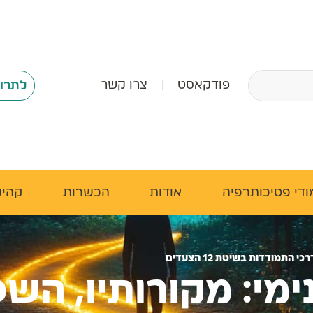
פודקאסט
צרו קשר
לתרומה
י פסיכותרפיה
אודות
הכשרות
קהילה
ודדות בשיטת 12 הצעדים
י: מקורותיו, השפע