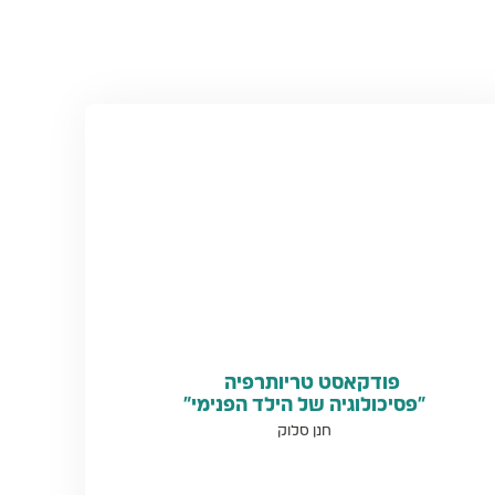
פודקאסט טריותרפיה
“פסיכולוגיה של הילד הפנימי”
חנן סלוק