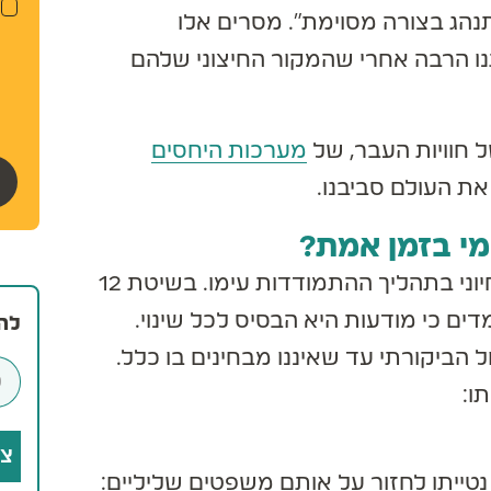
ב
ג בצורה מסוימת". מסרים אלו
ה
קש
ו הרבה אחרי שהמקור החיצוני שלהם
ע
הפ
חוויות העבר, של
מערכות היחסים
 העולם סביבנו.
י בזמן אמת?
זיהוי הקול הביקורתי הפנימי בזמן אמת הוא שלב חיוני בתהליך ההתמודדות עימו. בשיטת 12
 כי מודעות היא הבסיס לכל שינוי.
להרש
הביקורתי עד שאיננו מבחינים בו כלל.
:
צרפו
ייתו לחזור על אותם משפטים שליליים: