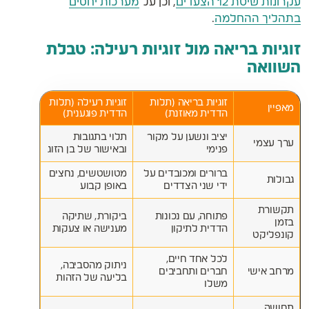
עקרונות שיטת 12 הצעדים
, וכן על
מערכות יחסים
בתהליך ההחלמה
.
זוגיות בריאה מול זוגיות רעילה: טבלת
השוואה
זוגיות בריאה (תלות
זוגיות רעילה (תלות
מאפיין
הדדית מאוזנת)
הדדית פוגענית)
יציב ונשען על מקור
תלוי בתגובות
ערך עצמי
פנימי
ובאישור של בן הזוג
ברורים ומכובדים על
מטושטשים, נחצים
גבולות
ידי שני הצדדים
באופן קבוע
תקשורת
פתוחה, עם נכונות
ביקורת, שתיקה
בזמן
הדדית לתיקון
מענישה או צעקות
קונפליקט
לכל אחד חיים,
ניתוק מהסביבה,
מרחב אישי
חברים ותחביבים
בליעה של הזהות
משלו
תחושה