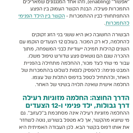
"אפשור" (enabling), וזהו אחד המנגנונים שמאריכים
התמכרות פעילה. הבנת הקשר העמוק בין הפצע
ההתפתחותי לבין ההתמכרות -
הקשר בין הילד הפנימי
להתמכרות
.
הבשורה החשובה כאן היא ששני בני הזוג זקוקים
להחלמה, לא רק המכור. בעולם 12 הצעדים הוקמו עם
השנים קהילות תמיכה ייעודיות לבני המשפחה, מתוך
ההכרה שגם הם נושאים פצע שדורש טיפול משלו.
עבור מי שחי לצד מכור, ההחלמה מתחילה בהפניית
המבט פנימה: להפסיק לנסות לשלוט בהתמכרות של
האחר, ולהתחיל לטפל בדפוס התלות של עצמו.
החלמה אישית שאינה תלויה בשינוי של האחר.
הדרך החוצה: החלמה מזוגיות רעילה
דרך גבולות, ילד פנימי ו-12 הצעדים
ההחלמה מזוגיות רעילה אינה מסתכמת ב"לעזוב". גם
מי שיוצא מהקשר, אך לא מטפל בשורש, נוטה לשחזר
את אותו דפוס בקשר הבא. לכן העבודה האמיתית היא