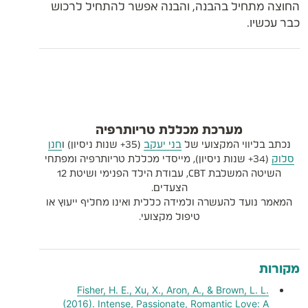
החוצה מתחיל בהבנה, והבנה אפשר להתחיל לרכוש
כבר עכשיו.
מערכת מכללת טריותרפיה
נכתב בליווי המקצועי של
בני יעקב
(35+ שנות ניסיון) ו
חנן
סלוק
(34+ שנות ניסיון), מייסדי מכללת טריותרפיה ומפתחי
השיטה המשלבת CBT, עבודת הילד הפנימי ושיטת 12
הצעדים.
המאמר נועד להעשרה ולמידה כללית ואינו מחליף ייעוץ או
טיפול מקצועי.
מקורות
Fisher, H. E., Xu, X., Aron, A., & Brown, L. L.
(2016). Intense, Passionate, Romantic Love: A