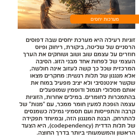
מערכות יחסים
זוגיות רעילה היא מערכת יחסים שבה דפוסים
הרסניים של שליטה, ביקורת, ריחוק ופיוס
חוזרים על עצמם שוב ושוב ושוחקים את הערך
העצמי של לפחות אחד מבני הזוג. הסיבה
המרכזית שכל כך קשה לעזוב אינה חולשה,
אלא מנגנון של תלות רגשית: מחקרים מצאו
שקשר אינטנסיבי ולא יציב מפעיל במוח את
אותם מסלולי תגמול ודופמין שמופעלים
בהתמכרות לחומרים. במילים אחרות, הזוגיות
עצמה הופכת למעין חומר ממכר, עם "מנות" של
קרבה והתפייסות ועם תסמיני גמילה כשמנסים
להתרחק. הבנת המנגנון הזה, ובמיוחד תפקידה
של תלות הדדית (codependency), היא הצעד
הראשון והמשמעותי ביותר בדרך החוצה.