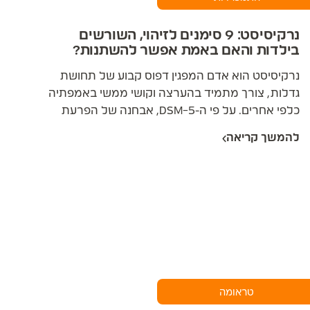
נרקיסיסט: 9 סימנים לזיהוי, השורשים
בילדות והאם באמת אפשר להשתנות?
נרקיסיסט הוא אדם המפגין דפוס קבוע של תחושת
גדלות, צורך מתמיד בהערצה וקושי ממשי באמפתיה
כלפי אחרים. על פי ה-DSM-5, אבחנה של הפרעת
אישיות נרקיסיסטית (NPD) ניתנת רק כאשר מתקיימים
להמשך קריאה
לפחות 5 מתוך 9 קריטריונים מוגדרים לאורך זמן
ובמגוון תחומי חיים, ועל פי הערכות מחקריות השכיחות
באוכלוסייה נעה בין כ-1% ל-6%. חשוב להבדיל בין
תכונות נרקיסיסטיות, שקיימות במידה מסוימת אצל
רבים מאיתנו, לבין הפרעת אישיות של ממש. מאחורי
ההתנהגות הנרקיסיסטית מסתתרת כמעט תמיד
פציעה רגשית מוקדמת, והבנתה היא המפתח לזיהוי
נכון, להצבת גבולות ולטיפול אפקטיבי.
טראומה