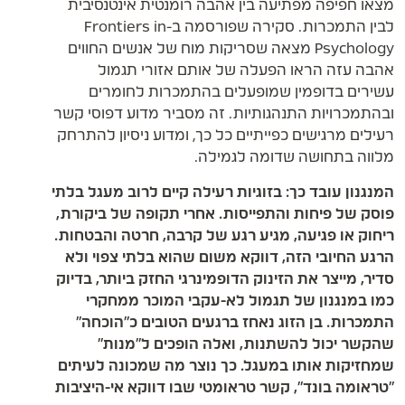
מצאו חפיפה מפתיעה בין אהבה רומנטית אינטנסיבית
לבין התמכרות. סקירה שפורסמה ב-Frontiers in
Psychology מצאה שסריקות מוח של אנשים החווים
אהבה עזה הראו הפעלה של אותם אזורי תגמול
עשירים בדופמין שמופעלים בהתמכרות לחומרים
ובהתמכרויות התנהגותיות. זה מסביר מדוע דפוסי קשר
רעילים מרגישים כפייתיים כל כך, ומדוע ניסיון להתרחק
מלווה בתחושה שדומה לגמילה.
המנגנון עובד כך: בזוגיות רעילה קיים לרוב מעגל בלתי
פוסק של פיחות והתפייסות. אחרי תקופה של ביקורת,
ריחוק או פגיעה, מגיע רגע של קרבה, חרטה והבטחות.
הרגע החיובי הזה, דווקא משום שהוא בלתי צפוי ולא
סדיר, מייצר את הזינוק הדופמינרגי החזק ביותר, בדיוק
כמו במנגנון של תגמול לא-עקבי המוכר ממחקרי
התמכרות. בן הזוג נאחז ברגעים הטובים כ"הוכחה"
שהקשר יכול להשתנות, ואלה הופכים ל"מנות"
שמחזיקות אותו במעגל. כך נוצר מה שמכונה לעיתים
"טראומה בונד", קשר טראומטי שבו דווקא אי-היציבות