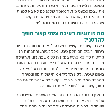
במשפחה לא מתפקדת או חי לצד התמכרות מזהה בו
את עצמו כמעט מיד. המאמר שלפניכם לא בא למנות
סימני אזהרה, אלא להבין מה מחזיק אדם בקשר
שפוגע בו, וכיצד משתחררים ממנו ומחלימים.
מה זו זוגיות רעילה ומתי קשר הופך
להרסני?
לא כל קשר עם קשיים הוא רעיל. אי-הסכמות, תקופות
ריחוק וריבים הם חלק טבעי מכל זוגיות, וההבחנה הזו
קריטית כדי לא לתייג בפזיזות כל משבר.
זוגיות רעילה
מוגדרת על ידי דפוס, לא על ידי אירוע בודד: התנהגות
פוגענית, מניפולטיבית או שולטת שחוזרת על עצמה
באופן שיטתי, ללא תהליך אמיתי של תיקון וצמיחה.
ההבדל המהותי הוא בכיוון: קשר בריא "מרים" את בני
הזוג, קשר רעיל "מוריד" אותם באופן עקבי.
הסימן המזהה הברור ביותר הוא ההשפעה המצטברת
על מי שנמצא בקשר. תחושת ערך עצמי שהולכת
ונשחקת, דריכות מתמדת ("הליכה על ביצים"), פחד