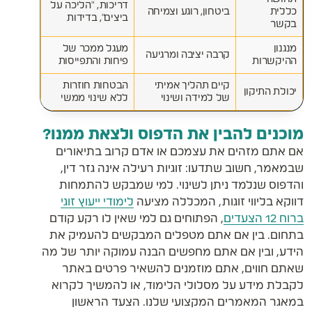
דריכות, "הליכה על
כללית
ביטחון, רוגע וצמיחה
ביצים", בדידות
בקשר
מנגנון
מעגל ממכר של
קרבה יציבה ומרגיעה
ההיקשרות
פיחות והתפייסות
קיים תהליך אמיתי
הבטחות חוזרות
יכולת התיקון
של למידה ושינוי
ללא שינוי ממשי
מוכנים להבין את הדפוס ולצאת ממנו?
אם אתם מזהים את עצמכם או אדם קרוב בתיאורים
שבמאמר, חשוב שתדעו: זוגיות רעילה אינה גזר דין,
והדפוס שנלמד ניתן לשינוי. למי שמבקש להתמחות
דווקא בליווי זוגות, המכללה מציעה
לימודי ייעוץ זוגי
ברוח 12 הצעדים
, הפתוחים גם למי שאין לו רקע קודם
בתחום. בין אם אתם מטפלים המבקשים להעמיק את
הידע, ובין אם אתם מחפשים הבנה עמוקה יותר של מה
שאתם חווים, אתם מוזמנים להשאיר פרטים באתר
לקבלת מידע על מסלולי הלימוד, או להמשיך לקרוא
במאגר המאמרים המקצועי שלנו. הצעד הראשון