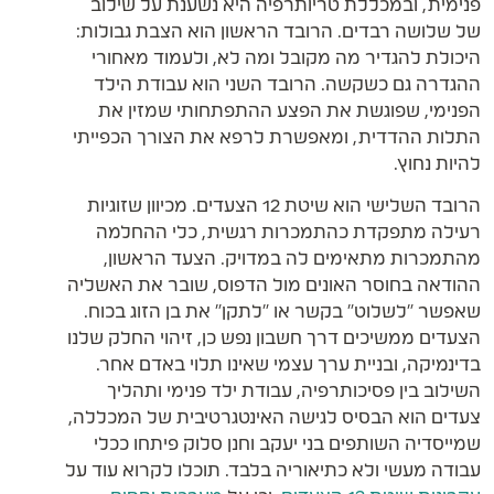
פנימית, ובמכללת טריותרפיה היא נשענת על שילוב
של שלושה רבדים. הרובד הראשון הוא הצבת גבולות:
היכולת להגדיר מה מקובל ומה לא, ולעמוד מאחורי
ההגדרה גם כשקשה. הרובד השני הוא עבודת הילד
הפנימי, שפוגשת את הפצע ההתפתחותי שמזין את
התלות ההדדית, ומאפשרת לרפא את הצורך הכפייתי
להיות נחוץ.
הרובד השלישי הוא שיטת 12 הצעדים. מכיוון שזוגיות
רעילה מתפקדת כהתמכרות רגשית, כלי ההחלמה
מהתמכרות מתאימים לה במדויק. הצעד הראשון,
ההודאה בחוסר האונים מול הדפוס, שובר את האשליה
שאפשר "לשלוט" בקשר או "לתקן" את בן הזוג בכוח.
הצעדים ממשיכים דרך חשבון נפש כן, זיהוי החלק שלנו
בדינמיקה, ובניית ערך עצמי שאינו תלוי באדם אחר.
השילוב בין פסיכותרפיה, עבודת ילד פנימי ותהליך
צעדים הוא הבסיס לגישה האינטגרטיבית של המכללה,
שמייסדיה השותפים בני יעקב וחנן סלוק פיתחו ככלי
עבודה מעשי ולא כתיאוריה בלבד. תוכלו לקרוא עוד על