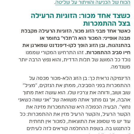
הכוח של הכניעה והוויתור על שליטה
.
כשצד אחד מכור: הזוגיות הרעילה
בצל ההתמכרות
כאשר אחד מבני הזוג מכור, הזוגיות הרעילה מקבלת
מבנה אופייני: המכור הוא ה"תלוי" בחומר או
בהתנהגות, ובן הזוג הופך לקו-דיפנדנט שמארגן את
חייו סביב ההתמכרות.
זהו התרחיש המקורי שממנו
נולד כל המושג של תלות הדדית, והוא נפוץ הרבה יותר
משנדמה.
הדינמיקה נראית כך: בן הזוג הלא-מכור מכסה על
ההתמכרות בפני הסביבה, ממתן את הנזקים, "מציל"
שוב ושוב, ודוחה את צרכיו שלו. הוא עושה זאת מתוך
אהבה, אך גם מתוך אותה משוואה של "אני שווה כשאני
נחוץ". הבעיה הכפולה היא שההתמכרות מזינה את
הקשר הרעיל, והקשר הרעיל מזין את ההתמכרות: כל
עוד יש מי שסופג את התוצאות, למכור אין תחתית
להתנגש בה. בשפת ההחלמה קוראים לזה לעיתים