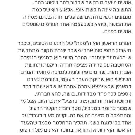
אנשים נשארים בקשר שברור להם שפוגע בהם.
התשובה אינה חולשת אופי, אלא צירוף של כמה
מנגנונים רגשיים חזקים שפועלים יחד. הבנתם מסירה
את הבושה, שהיא כשלעצמה אחד הגורמים שנועלים
אנשים בפנים.
הגורם הראשון הוא ה"מנות" של הרגעים הטובים, שכבר
תיארנו: התפייסות אחרי משבר יוצרת תקווה מתחדשת
ש"הפעם זה ישתנה". הגורם השני הוא תסמיני הגמילה:
המחשבה על פרידה מציפה חרדה, ריקנות ותחושת
אובדן זהות, שדומים פיזיולוגית לגמילה מחומר. הגורם
השלישי הוא שחיקת הערך העצמי, שגורמת לאדם
להאמין שלא ימצא אהבה אחרת או שלא ישרוד לבד.
נוספים לכך פחד מבדידות, בושה, לחץ חברתי,
ותחושת אחריות מוגזמת "להציל" את בן הזוג. אצל מי
שמכור לחומר במקביל, נוסף רובד: הקשר הרעיל
וההתמכרות מזינים זה את זה, וקשה מאוד לעבוד על
אחד בלי לגעת בשני. תהליך ההחלמה מלמד שהצעד
הראשון הוא דווקא ההודאה בחוסר האונים מול הדפוס,