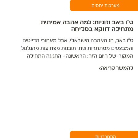
שנתקע באותן מריבות שחוזרות על עצמן.
מערכות יחסים
ט"ו באב וזוגיות: למה אהבה אמיתית
מתחילה דווקא בסליחה
ט"ו באב, חג האהבה הישראלי, אבל מאחורי הדייטים
והמבצעים מסתתרות שתי תובנות מפתיעות מהגלגול
המקורי של היום הזה: הראשונה - החגיגה התחילה
בביטול הבושה וההשוואה, כשכל הבנות יצאו לחולל
להמשך קריאה
בבגדים שאולים כדי שאף אחת לא תימדד במה שיש
לה. והשנייה - המסורת קשרה את יום האהבה דווקא
לסליחה ולהתחלה מחדש. שתי התובנות האלה
מדויקות להפליא גם היום: אהבה שמחזיקה שנים אינה
נבנית על התאהבות אלא על שלושה יסודות - לקיחת
אחריות, תיקון פגיעות, ובחירה מחודשת זה בזה, יום
אחרי יום.
התמכרויות