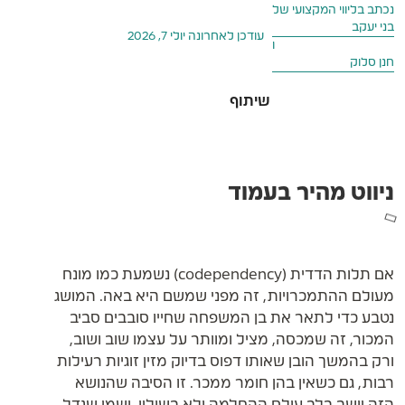
נכתב בליווי המקצועי של
בני יעקב
עודכן לאחרונה
יולי 7, 2026
ו
חנן סלוק
ניווט מהיר בעמוד
אם תלות הדדית (codependency) נשמעת כמו מונח
מעולם ההתמכרויות, זה מפני שמשם היא באה. המושג
נטבע כדי לתאר את בן המשפחה שחייו סובבים סביב
המכור, זה שמכסה, מציל ומוותר על עצמו שוב ושוב,
ורק בהמשך הובן שאותו דפוס בדיוק מזין זוגיות רעילות
רבות, גם כשאין בהן חומר ממכר. זו הסיבה שהנושא
הזה יושב בלב עולם ההחלמה ולא בשוליו, ושמי שגדל