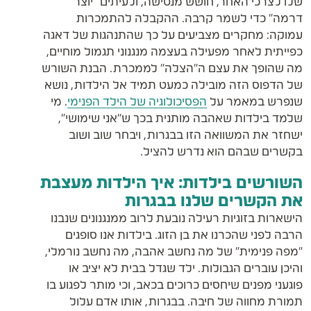
שלו לצרכי האחר, חושש מנטישה, ולעיתים "יוצר
דרמה" כדי לשמר קרבה. ההקבלה להתמכרות
עמוקה: מחקרים מצביעים על כך שהתנהגות של דאגה
כפייתית לאחר מפעילה בעצמה מנגנוני תגמול מוחיים,
מה שהופך את עצם ה"הצלה" לממכרת. הבנת השורש
של הדפוס הזה מובילה כמעט תמיד אל הילדות, נושא
שנפרש במאמר על
הפסיכולוגיה של הילד הפנימי
. מי
שלמד בילדות שאהבה מותנית בכך ש"אני שימושי",
ישחזר את המשוואה הזו בבגרות, ויבחר שוב ושוב
בקשרים שבהם הוא נדרש להציל.
השורשים בילדות: איך הילדות מעצבת
את הקשרים שלנו בבגרות
הישארות בזוגיות רעילה נובעת לרוב ממנגנונים שנבנו
הרבה לפני שהכרנו את בן הזוג. בילדות אנו סופגים
"מפה פנימית" של מה נחשב אהבה, מה נחשב נורמלי,
והיכן עוברים הגבולות. ילד שגדל בבית לא יציב או
פוגעני מפנים שיחסים כרוכים בכאב, וכי מותר לפגוע בו
תמורת מחווה של חיבה. בבגרות, אותו אדם עלול