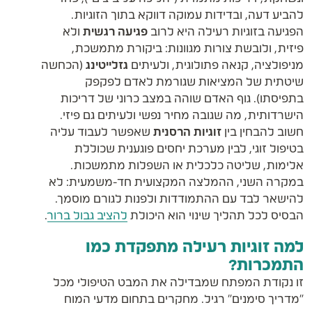
להביע דעה, ובדידות עמוקה דווקא בתוך הזוגיות.
הפגיעה בזוגיות רעילה היא לרוב
פגיעה רגשית
ולא
פיזית, ולובשת צורות מגוונות: ביקורת מתמשכת,
מניפולציה, קנאה פתולוגית, ולעיתים
גזלייטינג
(הכחשה
שיטתית של המציאות שגורמת לאדם לפקפק
בתפיסתו). גוף האדם שוהה במצב כרוני של דריכות
הישרדותית, מה שגובה מחיר נפשי ולעיתים גם פיזי.
חשוב להבחין בין
זוגיות הרסנית
שאפשר לעבוד עליה
בטיפול זוגי, לבין מערכת יחסים פוגענית שכוללת
אלימות, שליטה כלכלית או השפלות מתמשכות.
במקרה השני, ההמלצה המקצועית חד-משמעית: לא
להישאר לבד עם ההתמודדות ולפנות לגורם מוסמך.
הבסיס לכל תהליך שינוי הוא היכולת
להציב גבול ברור
.
למה זוגיות רעילה מתפקדת כמו
התמכרות?
זו נקודת המפתח שמבדילה את המבט הטיפולי מכל
"מדריך סימנים" רגיל. מחקרים בתחום מדעי המוח