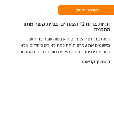
מערכות יחסים
זוגיות ברוח 12 הצעדים: בניית קשר מתוך
החלמה
זוגיות ברוח 12 הצעדים היא גישה שבה בני הזוג
מיישמים את עקרונות התוכנית לא רק כיחידים אלא
כזוג: מודים יחד בחוסר האונים מול הדפוסים ההרסניים
בקשר, עורכים חשבון נפש זוגי, לוקחים אחריות
להמשך קריאה
ומתקנים פגיעות הדדיות, ובונים מרחב רוחני משותף.
הגישה נשענת על שלושה יסודות: ההכרה שהזוגיות
היא ישות שלישית הזקוקה לטיפוח משל עצמה,
ההבנה שהקשר הזוגי הוא המקום שבו פצעי הילדות
נפתחים בעוצמה הרבה ביותר, והעיקרון שאי אפשר
לרפא קשר בלי כנות, כניעה ואחריות אישית. הגישה
מתאימה לזוגות בתהליכי החלמה מהתמכרות,
לילדים בוגרים ממשפחות לא מתפקדות, ולכל זוג