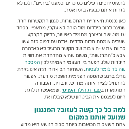
לתפוס יחסים רעילים כמוכרים וכמעט "ביתיים", ולכן לא
לזהות אותם כבעיה בזמן אמת.
כאן נכנסת תיאוריית ההתקשרות. סגנון התקשרות חרד,
שנוצר לרוב בילדות מול הורה לא עקבי, מתאפיין בפחד
עז מנטישה ובצורך מתמיד באישור, בדיוק הקרקע
שעליה צומחת תלות הדדית. אדם עם דפוס כזה עשוי
לחוות את אי-היציבות של הקשר הרעיל לא כאזהרה
אלא כ"התרגשות", משום שהיא מהדהדת את חוויית
הילדות שלו. הפער בין העצמי האמיתי לבין
המסכה
שהילד לומד לעטות
. השחזור הבין-דורי הזה אינו גזירת
גורל: ברגע שהמפה הפנימית הופכת מודעת, אפשר
להתחיל לצייר אותה מחדש. זו בדיוק העבודה
המתוארת ב
עבודת הילד הפנימי
, שמאפשרת לתת
היום לעצמנו את הביטחון שלא קיבלנו אז.
למה כל כך קשה לעזוב? המנגנון
שנועל אותנו במקום
אחת השאלות הכואבות ביותר סביב הנושא היא מדוע