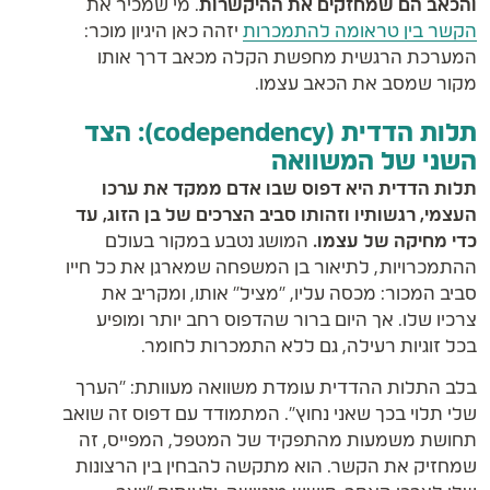
והכאב הם שמחזקים את ההיקשרות
. מי שמכיר את
הקשר בין טראומה להתמכרות
יזהה כאן היגיון מוכר:
המערכת הרגשית מחפשת הקלה מכאב דרך אותו
מקור שמסב את הכאב עצמו.
תלות הדדית (codependency): הצד
השני של המשוואה
תלות הדדית היא דפוס שבו אדם ממקד את ערכו
העצמי, רגשותיו וזהותו סביב הצרכים של בן הזוג, עד
כדי מחיקה של עצמו.
המושג נטבע במקור בעולם
ההתמכרויות, לתיאור בן המשפחה שמארגן את כל חייו
סביב המכור: מכסה עליו, "מציל" אותו, ומקריב את
צרכיו שלו. אך היום ברור שהדפוס רחב יותר ומופיע
בכל זוגיות רעילה, גם ללא התמכרות לחומר.
בלב התלות ההדדית עומדת משוואה מעוותת: "הערך
שלי תלוי בכך שאני נחוץ". המתמודד עם דפוס זה שואב
תחושת משמעות מהתפקיד של המטפל, המפייס, זה
שמחזיק את הקשר. הוא מתקשה להבחין בין הרצונות